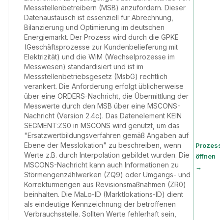
Messstellenbetreibern (MSB) anzufordern. Dieser
Datenaustausch ist essenziell für Abrechnung,
Bilanzierung und Optimierung im deutschen
Energiemarkt. Der Prozess wird durch die GPKE
(Geschäftsprozesse zur Kundenbelieferung mit
Elektrizität) und die WiM (Wechselprozesse im
Messwesen) standardisiert und ist im
Messstellenbetriebsgesetz (MsbG) rechtlich
verankert. Die Anforderung erfolgt üblicherweise
über eine ORDERS-Nachricht, die Übermittlung der
Messwerte durch den MSB über eine MSCONS-
Nachricht (Version 2.4c). Das Datenelement KEIN
SEGMENT:ZS0 in MSCONS wird genutzt, um das
"Ersatzwertbildungsverfahren gemäß Angaben auf
Ebene der Messlokation" zu beschreiben, wenn
Prozes
Werte z.B. durch Interpolation gebildet wurden. Die
öffnen
MSCONS-Nachricht kann auch Informationen zu
→
Störmengenzählwerken (ZQ9) oder Umgangs- und
Korrekturmengen aus Revisionsmaßnahmen (ZR0)
beinhalten. Die MaLo-ID (Marktlokations-ID) dient
als eindeutige Kennzeichnung der betroffenen
Verbrauchsstelle. Sollten Werte fehlerhaft sein,