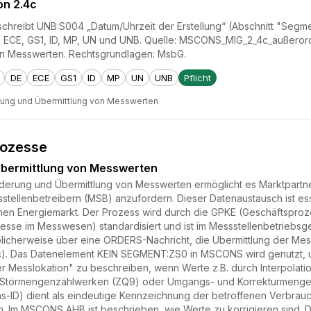
on 2.4c
hreibt UNB:S004 „Datum/Uhrzeit der Erstellung“ (Abschnitt "Segment
E, ECE, GS1, ID, MP, UN und UNB. Quelle: MSCONS_MIG_2_4c_außero
on Messwerten. Rechtsgrundlagen: MsbG.
DE
ECE
GS1
ID
MP
UN
UNB
Pflicht
rung und Übermittlung von Messwerten
rozesse
bermittlung von Messwerten
derung und Übermittlung von Messwerten ermöglicht es Marktpartner
tellenbetreibern (MSB) anzufordern. Dieser Datenaustausch ist ess
hen Energiemarkt. Der Prozess wird durch die GPKE (Geschäftsprozes
sse im Messwesen) standardisiert und ist im Messstellenbetriebsge
blicherweise über eine ORDERS-Nachricht, die Übermittlung der 
4c). Das Datenelement KEIN SEGMENT:ZS0 in MSCONS wird genutzt,
 Messlokation" zu beschreiben, wenn Werte z.B. durch Interpolat
u Störmengenzählwerken (ZQ9) oder Umgangs- und Korrekturmengen
s-ID) dient als eindeutige Kennzeichnung der betroffenen Verbrauch
n. Im MSCONS AHB ist beschrieben, wie Werte zu korrigieren sind. Dor