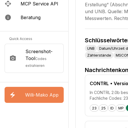
MCP Service API
Erstellung“ (Abschn
und UNB. Quelle: 
Beratung
Messwerten. Recht
Quick Access
Schlüsselwörte
UNB
Datum/Uhrzeit d
Screenshot-
Zählerstände
MSCO
Tool
Codes
extrahieren
Nachrichtenkon
CONTRL
• Versio
In CONTRL 2.0b besch
Willi-Mako App
Fachliche Codes: 2
23
25
ID
MP