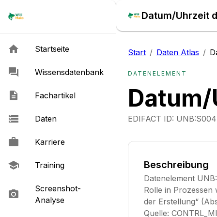
Datum/Uhrzeit d
Startseite
Start
/
Daten Atlas
/
D
Wissensdatenbank
DATENELEMENT
Datum/U
Fachartikel
Daten
EDIFACT ID:
UNB:S004
Karriere
Beschreibung
Training
Datenelement UNB:
Screenshot-
Rolle in Prozessen
Analyse
der Erstellung“ (Abs
Quelle: CONTRL_MI