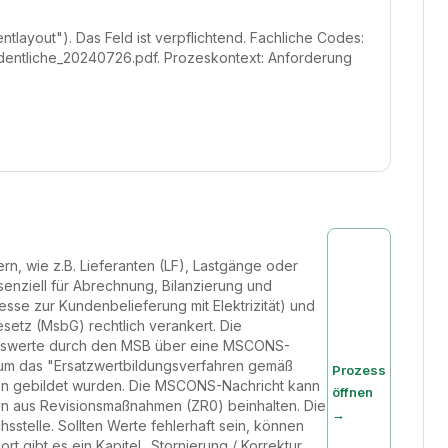
layout"). Das Feld ist verpflichtend. Fachliche Codes:
rdentliche_20240726.pdf. Prozeskontext: Anforderung
n, wie z.B. Lieferanten (LF), Lastgänge oder
enziell für Abrechnung, Bilanzierung und
se zur Kundenbelieferung mit Elektrizität) und
setz (MsbG) rechtlich verankert. Die
Messwerte durch den MSB über eine MSCONS-
 um das "Ersatzwertbildungsverfahren gemäß
Prozess
ion gebildet wurden. Die MSCONS-Nachricht kann
öffnen
 aus Revisionsmaßnahmen (ZR0) beinhalten. Die
→
sstelle. Sollten Werte fehlerhaft sein, können
t gibt es ein Kapitel „Stornierung / Korrektur