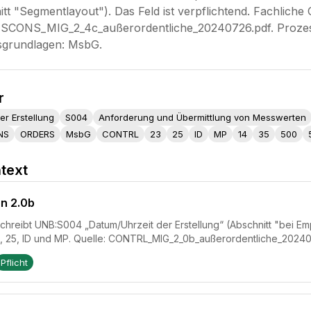
itt "Segmentlayout"). Das Feld ist verpflichtend. Fachliche
MSCONS_MIG_2_4c_außerordentliche_20240726.pdf. Prozes
sgrundlagen: MsbG.
r
er Erstellung
S004
Anforderung und Übermittlung von Messwerten
NS
ORDERS
MsbG
CONTRL
23
25
ID
MP
14
35
500
text
n 2.0b
reibt UNB:S004 „Datum/Uhrzeit der Erstellung“ (Abschnitt "bei Empf
3, 25, ID und MP. Quelle: CONTRL_MIG_2_0b_außerordentliche_20240
Pflicht