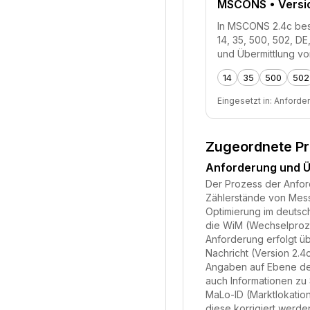
MSCONS
• Versi
In MSCONS 2.4c besc
14, 35, 500, 502, D
und Übermittlung v
14
35
500
502
Eingesetzt in:
Anforde
Zugeordnete P
Anforderung und Ü
Der Prozess der Anfor
Zählerstände von Messs
Optimierung im deutsc
die WiM (Wechselproze
Anforderung erfolgt ü
Nachricht (Version 2.
Angaben auf Ebene der
auch Informationen z
MaLo-ID (Marktlokation
diese korrigiert werde