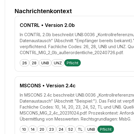
Nachrichtenkontext
CONTRL
• Version 2.0b
In CONTRL 2.0b beschreibt UNB:0036 „Kontrollreferenzn
Datenaustausch“ (Abschnitt "Empfänger bereits bekannt).")
verpflichtend. Fachliche Codes: 26, 28, UNB und UNZ. Que
CONTRL_MIG_2_0b_außerordentliche_20240726.pdf.
26
28
UNB
UNZ
Pflicht
MSCONS
• Version 2.4c
In MSCONS 2.4c beschreibt UNB:0036 „Kontrollreferenzn
Datenaustausch“ (Abschnitt "Beispiel:"). Das Feld ist verpf
Fachliche Codes: 10, 14, 20, 23, 24, 52, TL und UNB. Quell
MSCONS_MIG_2_4c_20231024.pdf. Prozeskontext: Anford
Übermittlung von Messwerten. Rechtsgrundlagen: MsbG.
10
14
20
23
24
52
TL
UNB
Pflicht