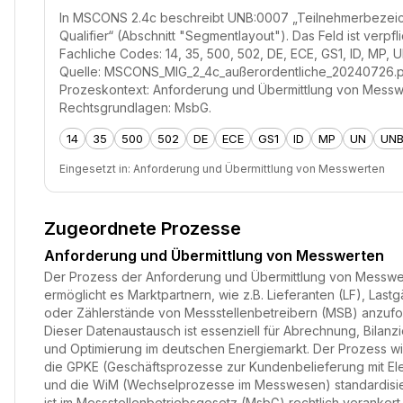
In MSCONS 2.4c beschreibt UNB:0007 „Teilnehmerbezei
Qualifier“ (Abschnitt "Segmentlayout"). Das Feld ist verpfl
Fachliche Codes: 14, 35, 500, 502, DE, ECE, GS1, ID, MP,
Quelle: MSCONS_MIG_2_4c_außerordentliche_20240726.p
Prozeskontext: Anforderung und Übermittlung von Messw
Rechtsgrundlagen: MsbG.
14
35
500
502
DE
ECE
GS1
ID
MP
UN
UN
Eingesetzt in:
Anforderung und Übermittlung von Messwerten
Zugeordnete Prozesse
Anforderung und Übermittlung von Messwerten
Der Prozess der Anforderung und Übermittlung von Messwe
ermöglicht es Marktpartnern, wie z.B. Lieferanten (LF), Last
oder Zählerstände von Messstellenbetreibern (MSB) anzufo
Dieser Datenaustausch ist essenziell für Abrechnung, Bilanz
und Optimierung im deutschen Energiemarkt. Der Prozess wi
die GPKE (Geschäftsprozesse zur Kundenbelieferung mit Elek
und die WiM (Wechselprozesse im Messwesen) standardisie
ist im Messstellenbetriebsgesetz (MsbG) rechtlich verankert.