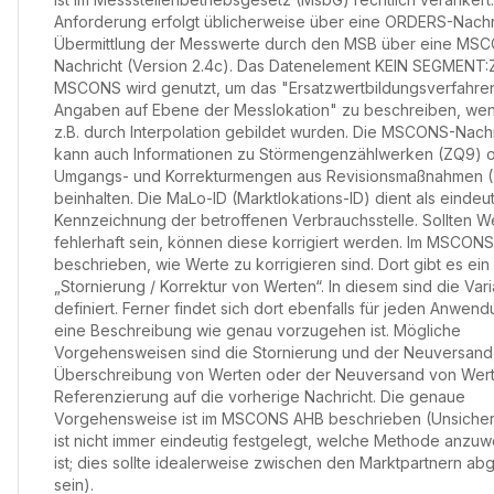
Anforderung erfolgt üblicherweise über eine ORDERS-Nachri
Übermittlung der Messwerte durch den MSB über eine MS
Nachricht (Version 2.4c). Das Datenelement KEIN SEGMENT:
MSCONS wird genutzt, um das "Ersatzwertbildungsverfahr
Angaben auf Ebene der Messlokation" zu beschreiben, we
z.B. durch Interpolation gebildet wurden. Die MSCONS-Nachr
kann auch Informationen zu Störmengenzählwerken (ZQ9) 
Umgangs- und Korrekturmengen aus Revisionsmaßnahmen 
beinhalten. Die MaLo-ID (Marktlokations-ID) dient als eindeu
Kennzeichnung der betroffenen Verbrauchsstelle. Sollten W
fehlerhaft sein, können diese korrigiert werden. Im MSCONS
beschrieben, wie Werte zu korrigieren sind. Dort gibt es ein 
„Stornierung / Korrektur von Werten“. In diesem sind die Var
definiert. Ferner findet sich dort ebenfalls für jeden Anwend
eine Beschreibung wie genau vorzugehen ist. Mögliche
Vorgehensweisen sind die Stornierung und der Neuversand,
Überschreibung von Werten oder der Neuversand von Wert
Referenzierung auf die vorherige Nachricht. Die genaue
Vorgehensweise ist im MSCONS AHB beschrieben (Unsicherh
ist nicht immer eindeutig festgelegt, welche Methode anzu
ist; dies sollte idealerweise zwischen den Marktpartnern ab
sein).