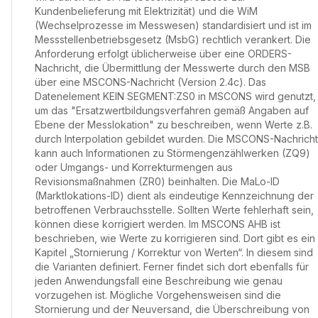
Kundenbelieferung mit Elektrizität) und die WiM
(Wechselprozesse im Messwesen) standardisiert und ist im
Messstellenbetriebsgesetz (MsbG) rechtlich verankert. Die
Anforderung erfolgt üblicherweise über eine ORDERS-
Nachricht, die Übermittlung der Messwerte durch den MSB
über eine MSCONS-Nachricht (Version 2.4c). Das
Datenelement KEIN SEGMENT:ZS0 in MSCONS wird genutzt,
um das "Ersatzwertbildungsverfahren gemäß Angaben auf
Ebene der Messlokation" zu beschreiben, wenn Werte z.B.
durch Interpolation gebildet wurden. Die MSCONS-Nachricht
kann auch Informationen zu Störmengenzählwerken (ZQ9)
oder Umgangs- und Korrekturmengen aus
Revisionsmaßnahmen (ZR0) beinhalten. Die MaLo-ID
(Marktlokations-ID) dient als eindeutige Kennzeichnung der
betroffenen Verbrauchsstelle. Sollten Werte fehlerhaft sein,
können diese korrigiert werden. Im MSCONS AHB ist
beschrieben, wie Werte zu korrigieren sind. Dort gibt es ein
Kapitel „Stornierung / Korrektur von Werten“. In diesem sind
die Varianten definiert. Ferner findet sich dort ebenfalls für
jeden Anwendungsfall eine Beschreibung wie genau
vorzugehen ist. Mögliche Vorgehensweisen sind die
Stornierung und der Neuversand, die Überschreibung von