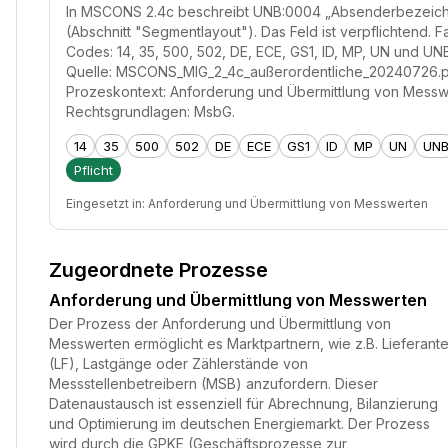
In MSCONS 2.4c beschreibt UNB:0004 „Absenderbezeic
(Abschnitt "Segmentlayout"). Das Feld ist verpflichtend. F
Codes: 14, 35, 500, 502, DE, ECE, GS1, ID, MP, UN und UN
Quelle: MSCONS_MIG_2_4c_außerordentliche_20240726.p
Prozeskontext: Anforderung und Übermittlung von Messw
Rechtsgrundlagen: MsbG.
14
35
500
502
DE
ECE
GS1
ID
MP
UN
UN
Pflicht
Eingesetzt in:
Anforderung und Übermittlung von Messwerten
Zugeordnete Prozesse
Anforderung und Übermittlung von Messwerten
Der Prozess der Anforderung und Übermittlung von
Messwerten ermöglicht es Marktpartnern, wie z.B. Lieferant
(LF), Lastgänge oder Zählerstände von
Messstellenbetreibern (MSB) anzufordern. Dieser
Datenaustausch ist essenziell für Abrechnung, Bilanzierung
und Optimierung im deutschen Energiemarkt. Der Prozess
wird durch die GPKE (Geschäftsprozesse zur