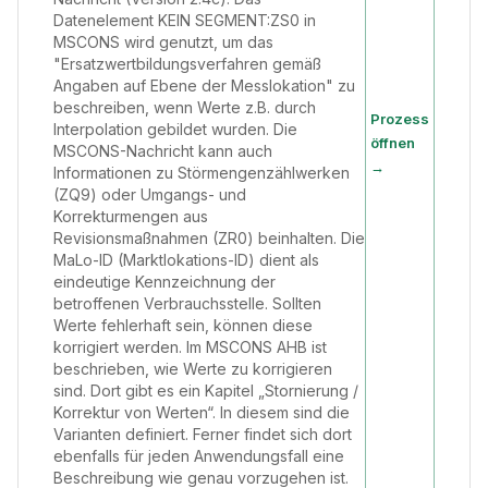
Datenelement KEIN SEGMENT:ZS0 in
MSCONS wird genutzt, um das
"Ersatzwertbildungsverfahren gemäß
Angaben auf Ebene der Messlokation" zu
beschreiben, wenn Werte z.B. durch
Prozess
Interpolation gebildet wurden. Die
öffnen
MSCONS-Nachricht kann auch
→
Informationen zu Störmengenzählwerken
(ZQ9) oder Umgangs- und
Korrekturmengen aus
Revisionsmaßnahmen (ZR0) beinhalten. Die
MaLo-ID (Marktlokations-ID) dient als
eindeutige Kennzeichnung der
betroffenen Verbrauchsstelle. Sollten
Werte fehlerhaft sein, können diese
korrigiert werden. Im MSCONS AHB ist
beschrieben, wie Werte zu korrigieren
sind. Dort gibt es ein Kapitel „Stornierung /
Korrektur von Werten“. In diesem sind die
Varianten definiert. Ferner findet sich dort
ebenfalls für jeden Anwendungsfall eine
Beschreibung wie genau vorzugehen ist.