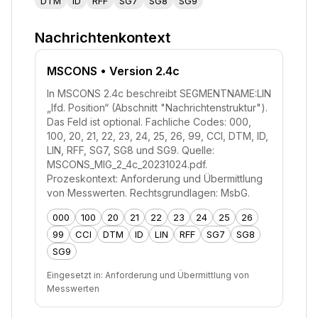
DTM
ID
RFF
SG7
SG8
SG9
Nachrichtenkontext
MSCONS
• Version 2.4c
In MSCONS 2.4c beschreibt SEGMENTNAME:LIN
„lfd. Position“ (Abschnitt "Nachrichtenstruktur").
Das Feld ist optional. Fachliche Codes: 000,
100, 20, 21, 22, 23, 24, 25, 26, 99, CCI, DTM, ID,
LIN, RFF, SG7, SG8 und SG9. Quelle:
MSCONS_MIG_2_4c_20231024.pdf.
Prozeskontext: Anforderung und Übermittlung
von Messwerten. Rechtsgrundlagen: MsbG.
000
100
20
21
22
23
24
25
26
99
CCI
DTM
ID
LIN
RFF
SG7
SG8
SG9
Eingesetzt in:
Anforderung und Übermittlung von
Messwerten