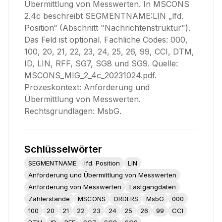
Übermittlung von Messwerten. In MSCONS
2.4c beschreibt SEGMENTNAME:LIN „lfd.
Position“ (Abschnitt "Nachrichtenstruktur").
Das Feld ist optional. Fachliche Codes: 000,
100, 20, 21, 22, 23, 24, 25, 26, 99, CCI, DTM,
ID, LIN, RFF, SG7, SG8 und SG9. Quelle:
MSCONS_MIG_2_4c_20231024.pdf.
Prozeskontext: Anforderung und
Übermittlung von Messwerten.
Rechtsgrundlagen: MsbG.
Schlüsselwörter
SEGMENTNAME
lfd. Position
LIN
Anforderung und Übermittlung von Messwerten
Anforderung von Messwerten
Lastgangdaten
Zählerstände
MSCONS
ORDERS
MsbG
000
100
20
21
22
23
24
25
26
99
CCI