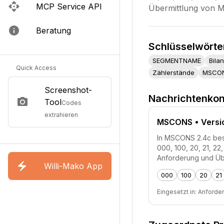
MCP Service API
Übermittlung von M
Beratung
Schlüsselwörte
SEGMENTNAME
Bila
Quick Access
Zählerstände
MSCO
Screenshot-
Nachrichtenkon
Tool
Codes
extrahieren
MSCONS
• Versi
In MSCONS 2.4c besc
000, 100, 20, 21, 2
Anforderung und Üb
Willi-Mako App
000
100
20
21
Eingesetzt in:
Anforde