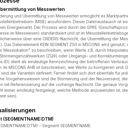
rozesse
bermittlung von Messwerten
derung und Übermittlung von Messwerten ermöglicht es Marktpartner
tellenbetreibern (MSB) anzufordern. Dieser Datenaustausch ist ess
hen Energiemarkt. Der Prozess wird durch die GPKE (Geschäftsprozes
sse im Messwesen) standardisiert und ist im Messstellenbetriebsge
blicherweise über eine ORDERS-Nachricht, die Übermittlung der 
4c). Das Datenelement KEIN SEGMENT:ZS0 in MSCONS wird genutzt,
 Messlokation" zu beschreiben, wenn Werte z.B. durch Interpolat
u Störmengenzählwerken (ZQ9) oder Umgangs- und Korrekturmengen
s-ID) dient als eindeutige Kennzeichnung der betroffenen Verbrauch
n. Im MSCONS AHB ist beschrieben, wie Werte zu korrigieren sind. Dor
 sind die Varianten definiert. Ferner findet sich dort ebenfalls für
che Vorgehensweisen sind die Stornierung und der Neuversand, di
 mit Referenzierung auf die vorherige Nachricht. Die genaue Vo
nicht immer eindeutig festgelegt, welche Methode anzuwenden ist; di
mt sein).
ualisierungen
at (SEGMENTNAME:DTM)
 (SEGMENTNAME:DTM) – Segment SEGMENTNAME