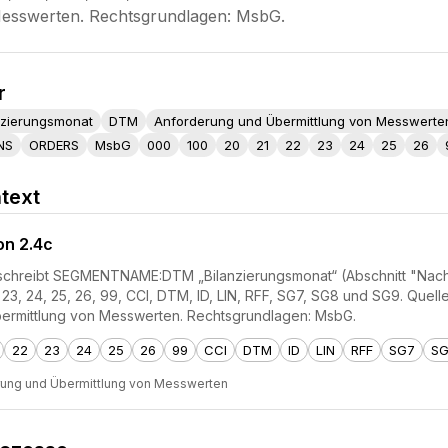
esswerten. Rechtsgrundlagen: MsbG.
r
nzierungsmonat
DTM
Anforderung und Übermittlung von Messwerte
NS
ORDERS
MsbG
000
100
20
21
22
23
24
25
26
text
on 2.4c
hreibt SEGMENTNAME:DTM „Bilanzierungsmonat“ (Abschnitt "Nachrich
2, 23, 24, 25, 26, 99, CCI, DTM, ID, LIN, RFF, SG7, SG8 und SG9. Q
ermittlung von Messwerten. Rechtsgrundlagen: MsbG.
22
23
24
25
26
99
CCI
DTM
ID
LIN
RFF
SG7
S
rung und Übermittlung von Messwerten