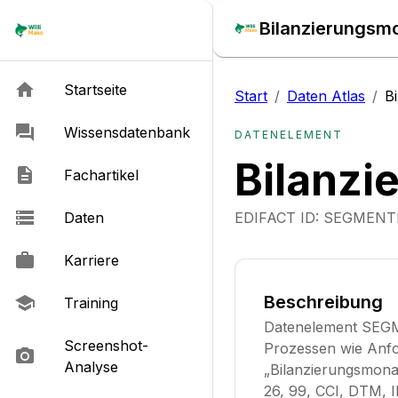
Bilanzierungsmo
Startseite
Start
/
Daten Atlas
/
B
Wissensdatenbank
DATENELEMENT
Bilanzi
Fachartikel
Daten
EDIFACT ID:
SEGMENT
Karriere
Beschreibung
Training
Datenelement SEGM
Screenshot-
Prozessen wie An
Analyse
„Bilanzierungsmonat“
26, 99, CCI, DTM, 