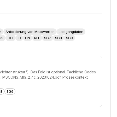
n
Anforderung von Messwerten
Lastgangdaten
99
CCI
ID
LIN
RFF
SG7
SG8
SG9
tenstruktur"). Das Feld ist optional. Fachliche Codes:
uelle: MSCONS_MIG_2_4c_20231024.pdf. Prozeskontext:
G8
SG9