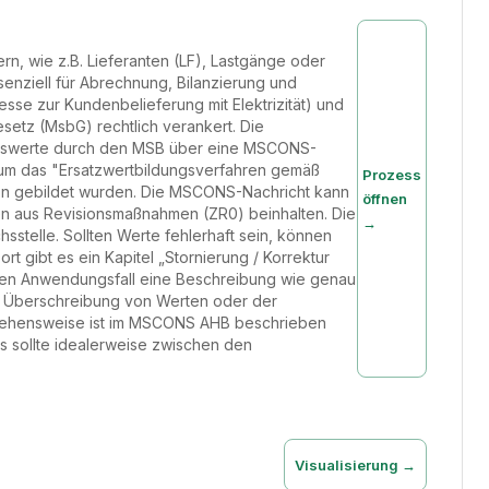
n, wie z.B. Lieferanten (LF), Lastgänge oder
enziell für Abrechnung, Bilanzierung und
se zur Kundenbelieferung mit Elektrizität) und
setz (MsbG) rechtlich verankert. Die
Messwerte durch den MSB über eine MSCONS-
 um das "Ersatzwertbildungsverfahren gemäß
Prozess
ion gebildet wurden. Die MSCONS-Nachricht kann
öffnen
 aus Revisionsmaßnahmen (ZR0) beinhalten. Die
→
sstelle. Sollten Werte fehlerhaft sein, können
t gibt es ein Kapitel „Stornierung / Korrektur
 jeden Anwendungsfall eine Beschreibung wie genau
e Überschreibung von Werten oder der
rgehensweise ist im MSCONS AHB beschrieben
es sollte idealerweise zwischen den
Visualisierung →