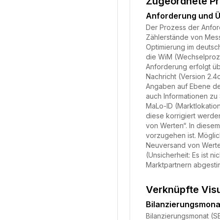
Zugeordnete P
Anforderung und Ü
Der Prozess der Anfor
Zählerstände von Messs
Optimierung im deutsc
die WiM (Wechselproze
Anforderung erfolgt ü
Nachricht (Version 2.
Angaben auf Ebene der
auch Informationen z
MaLo-ID (Marktlokation
diese korrigiert werde
von Werten“. In diesem
vorzugehen ist. Mögli
Neuversand von Werten
(Unsicherheit: Es ist 
Marktpartnern abgestim
Verknüpfte Vis
Bilanzierungsmon
Bilanzierungsmonat