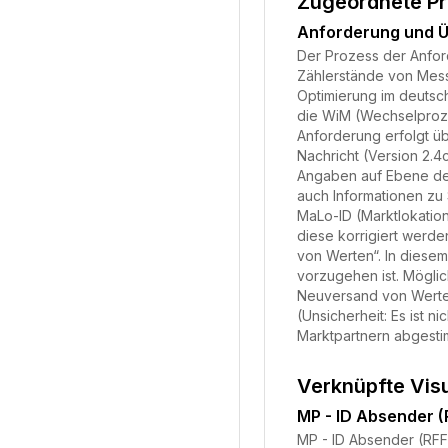
Zugeordnete P
Anforderung und Ü
Der Prozess der Anfor
Zählerstände von Messs
Optimierung im deutsc
die WiM (Wechselproze
Anforderung erfolgt ü
Nachricht (Version 2.
Angaben auf Ebene der
auch Informationen z
MaLo-ID (Marktlokation
diese korrigiert werde
von Werten“. In diesem
vorzugehen ist. Mögli
Neuversand von Werten
(Unsicherheit: Es ist 
Marktpartnern abgestim
Verknüpfte Vis
MP - ID Absender (
MP - ID Absender (RF