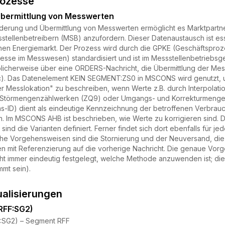
rozesse
bermittlung von Messwerten
derung und Übermittlung von Messwerten ermöglicht es Marktpartner
tellenbetreibern (MSB) anzufordern. Dieser Datenaustausch ist ess
hen Energiemarkt. Der Prozess wird durch die GPKE (Geschäftsprozes
sse im Messwesen) standardisiert und ist im Messstellenbetriebsge
blicherweise über eine ORDERS-Nachricht, die Übermittlung der 
4c). Das Datenelement KEIN SEGMENT:ZS0 in MSCONS wird genutzt,
 Messlokation" zu beschreiben, wenn Werte z.B. durch Interpolat
u Störmengenzählwerken (ZQ9) oder Umgangs- und Korrekturmengen
s-ID) dient als eindeutige Kennzeichnung der betroffenen Verbrauch
n. Im MSCONS AHB ist beschrieben, wie Werte zu korrigieren sind. Dor
 sind die Varianten definiert. Ferner findet sich dort ebenfalls für
che Vorgehensweisen sind die Stornierung und der Neuversand, di
 mit Referenzierung auf die vorherige Nachricht. Die genaue Vo
nicht immer eindeutig festgelegt, welche Methode anzuwenden ist; di
mt sein).
ualisierungen
RFF:SG2)
F:SG2) – Segment RFF