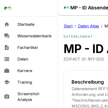
MP - ID Absende
Startseite
Start
/
Daten Atlas
/
M
Wissensdatenbank
DATENELEMENT
MP - ID
Fachartikel
Daten
EDIFACT ID:
RFF:SG2
Karriere
Beschreibung
Training
Datenelement RFF:S
Screenshot-
Anforderung und Üb
Analyse
"Nachrichtenstruktu
MSCONS_MIG_2_4c_a