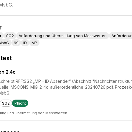
 MsbG.
r
r
SG2
Anforderung und Übermittlung von Messwerten
Anforderu
MsbG
99
ID
MP
text
on 2.4c
reibt RFF:SG2 „MP - ID Absender“ (Abschnitt "Nachrichtenstruktur").
uelle: MSCONS_MIG_2_4c_außerordentliche_20240726.pdf. Prozesko
MsbG.
SG2
Pflicht
rung und Übermittlung von Messwerten