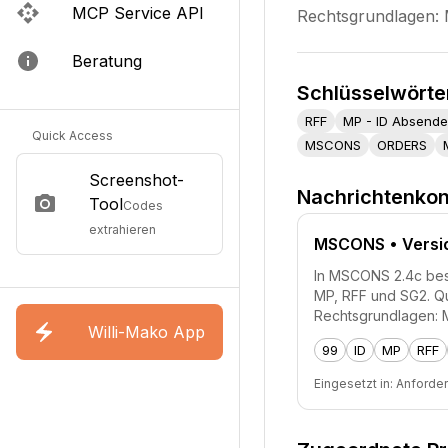
MCP Service API
Rechtsgrundlagen:
Beratung
Schlüsselwörte
RFF
MP - ID Absende
Quick Access
MSCONS
ORDERS
Screenshot-
Nachrichtenkon
Tool
Codes
extrahieren
MSCONS
• Versi
In MSCONS 2.4c besch
MP, RFF und SG2. Q
Rechtsgrundlagen: 
Willi-Mako App
99
ID
MP
RFF
Eingesetzt in:
Anforde