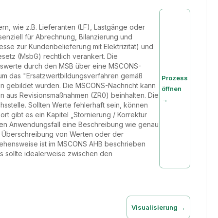
n, wie z.B. Lieferanten (LF), Lastgänge oder
enziell für Abrechnung, Bilanzierung und
se zur Kundenbelieferung mit Elektrizität) und
setz (MsbG) rechtlich verankert. Die
Messwerte durch den MSB über eine MSCONS-
 um das "Ersatzwertbildungsverfahren gemäß
Prozess
ion gebildet wurden. Die MSCONS-Nachricht kann
öffnen
 aus Revisionsmaßnahmen (ZR0) beinhalten. Die
→
sstelle. Sollten Werte fehlerhaft sein, können
t gibt es ein Kapitel „Stornierung / Korrektur
 jeden Anwendungsfall eine Beschreibung wie genau
e Überschreibung von Werten oder der
rgehensweise ist im MSCONS AHB beschrieben
es sollte idealerweise zwischen den
Visualisierung →