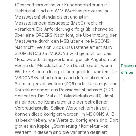
(Geschäftsprozesse zur Kundenbelieferung mit
Elektrizität) und die WiM (Wechselprozesse im
Messwesen) standardisiert und ist im
Messstellenbetriebsgesetz (MsbG) rechtlich
verankert. Die Anforderung erfolgt üblicherweise
über eine ORDERS-Nachricht, die Übermittlung der
Messwerte durch den MSB über eine MSCONS-
Nachricht (Version 2.4c). Das Datenelement KEIN
SEGMENT:ZS0 in MSCONS wird genutzt, um das
"Ersatzwertbildungsverfahren gemäß Angaben auf
Ebene der Messlokation" zu beschreiben, wenn
Prozes
Werte z.B. durch Interpolation gebildet wurden. Die
öffnen
MSCONS-Nachricht kann auch Informationen zu
→
Störmengenzählwerken (ZQ9) oder Umgangs- und
Korrekturmengen aus Revisionsmaßnahmen (ZR0)
beinhalten. Die MaLo-ID (Marktlokations-ID) dient
als eindeutige Kennzeichnung der betroffenen
Verbrauchsstelle. Sollten Werte fehlerhaft sein,
können diese korrigiert werden. Im MSCONS AHB
ist beschrieben, wie Werte zu korrigieren sind. Dort
gibt es ein Kapitel „Stornierung / Korrektur von
Werten“. In diesem sind die Varianten definiert.