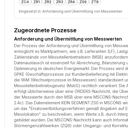
ZC4
ZR1
ZR2
ZR3
ZR4
ZS9
ZT8
Eingesetzt in:
Anforderung und Übermittlung von Messwerten
Zugeordnete Prozesse
Anforderung und Übermittlung von Messwerten
Der Prozess der Anforderung und Übermittlung von Messwe
ermöglicht es Marktpartnern, wie z.B. Lieferanten (LF), Las
Zählerstände von Messstellenbetreibern (MSB) anzufordern
Datenaustausch ist essenziell für Abrechnung, Bilanzierung 
Optimierung im deutschen Energiemarkt. Der Prozess wird d
GPKE (Geschäftsprozesse zur Kundenbelieferung mit Elektriz
die WiM (Wechselprozesse im Messwesen) standardisiert und
Messstellenbetriebsgesetz (MsbG) rechtlich verankert. Die
erfolgt üblicherweise über eine ORDERS-Nachricht, die Über
der Messwerte durch den MSB über eine MSCONS-Nachrich
2.4c). Das Datenelement KEIN SEGMENT:ZS0 in MSCONS wir
um das "Ersatzwertbildungsverfahren gemäß Angaben auf 
Messlokation" zu beschreiben, wenn Werte z.B. durch Interp
gebildet wurden. Die MSCONS-Nachricht kann auch Informa
Störmengenzählwerken (ZQ9) oder Umgangs- und Korrekt