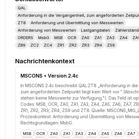
QAL
Anforderung in die Vergangenheit, zum angeforderten Zeitpunkt
ZT8
Anforderung und Übermittlung von Messwerten
Anforderung von Messwerten
Lastgangdaten
Zählerständ
ORDERS
MsbG
MSB
OCR
ZA0
ZA1
ZA3
ZA4
ZA
ZB9
ZC2
ZC4
ZR1
ZR2
ZR3
ZR4
ZS9
Nachrichtenkontext
MSCONS
• Version 2.4c
In MSCONS 2.4c beschreibt QAL:ZT8 „Anforderung in die
zum angeforderten Zeitpunkt liegt kein Wert vor.“ (Absch
stehen keine Messwerte zur Verfügung."). Das Feld ist opt
Codes: MSB, OCR, ZA0, ZA1, ZA3, ZA4, ZA5, ZA6, ZA7, ZB
ZR1, ZR2, ZR3, ZR4, ZS9 und ZT8. Quelle: MSCONS_MIG_
Prozeskontext: Anforderung und Übermittlung von Messw
Rechtsgrundlagen: MsbG.
MSB
OCR
ZA0
ZA1
ZA3
ZA4
ZA5
ZA6
ZA7