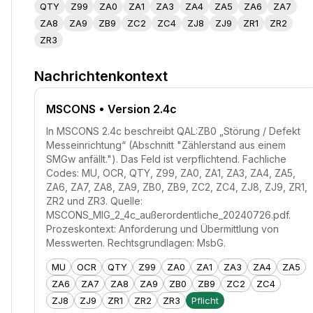
QTY
Z99
ZA0
ZA1
ZA3
ZA4
ZA5
ZA6
ZA7
ZA8
ZA9
ZB9
ZC2
ZC4
ZJ8
ZJ9
ZR1
ZR2
ZR3
Nachrichtenkontext
MSCONS
• Version 2.4c
In MSCONS 2.4c beschreibt QAL:ZB0 „Störung / Defekt
Messeinrichtung“ (Abschnitt "Zählerstand aus einem
SMGw anfällt."). Das Feld ist verpflichtend. Fachliche
Codes: MU, OCR, QTY, Z99, ZA0, ZA1, ZA3, ZA4, ZA5,
ZA6, ZA7, ZA8, ZA9, ZB0, ZB9, ZC2, ZC4, ZJ8, ZJ9, ZR1,
ZR2 und ZR3. Quelle:
MSCONS_MIG_2_4c_außerordentliche_20240726.pdf.
Prozeskontext: Anforderung und Übermittlung von
Messwerten. Rechtsgrundlagen: MsbG.
MU
OCR
QTY
Z99
ZA0
ZA1
ZA3
ZA4
ZA5
ZA6
ZA7
ZA8
ZA9
ZB0
ZB9
ZC2
ZC4
ZJ8
ZJ9
ZR1
ZR2
ZR3
Pflicht