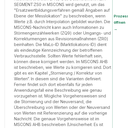
SEGMENT:ZS0 in MSCONS wird genutzt, um das
"Ersatzwertbildungsverfahren gemäß Angaben auf
Ebene der Messlokation" zu beschreiben, wenn
Prozes
Werte z.B. durch Interpolation gebildet wurden. Die
öffnen
MSCONS-Nachricht kann auch Informationen zu
→
Störmengenzählwerken (ZQ9) oder Umgangs- und
Korrekturmengen aus Revisionsmaßnahmen (ZR0)
beinhalten. Die MaLo-ID (Marktlokations-ID) dient
als eindeutige Kennzeichnung der betroffenen
Verbrauchsstelle. Sollten Werte fehlerhaft sein,
können diese korrigiert werden. Im MSCONS AHB
ist beschrieben, wie Werte zu korrigieren sind. Dort
gibt es ein Kapitel „Stornierung / Korrektur von
Werten“. In diesem sind die Varianten definiert.
Ferner findet sich dort ebenfalls für jeden
Anwendungsfall eine Beschreibung wie genau
vorzugehen ist. Mögliche Vorgehensweisen sind
die Stornierung und der Neuversand, die
Überschreibung von Werten oder der Neuversand
von Werten mit Referenzierung auf die vorherige
Nachricht. Die genaue Vorgehensweise ist im
MSCONS AHB beschrieben (Unsicherheit: Es ist