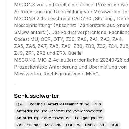
MSCONS vor und spielt eine Rolle in Prozessen wie
Anforderung und Übermittlung von Messwerten. In
MSCONS 2.4c beschreibt QAL:ZB0 „Störung / Defe
Messeinrichtung“ (Abschnitt "Zählerstand aus eine
SMGw anfällt."). Das Feld ist verpflichtend. Fachlich
Codes: MU, OCR, QTY, Z99, ZA0, ZA1, ZA3, ZA4,
ZA5, ZA6, ZA7, ZA8, ZA9, ZB0, ZB9, ZC2, ZC4, ZJ8
ZJ9, ZR1, ZR2 und ZR3. Quelle:
MSCONS_MIG_2_4c_außerordentliche_20240726.pd
Prozeskontext: Anforderung und Übermittlung von
Messwerten. Rechtsgrundlagen: MsbG.
Schlüsselwörter
QAL
Störung / Defekt Messeinrichtung
ZB0
Anforderung und Übermittlung von Messwerten
Anforderung von Messwerten
Lastgangdaten
Zählerstände
MSCONS
ORDERS
MsbG
MU
OCR