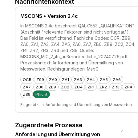
Nachrichtenkontext
MSCONS
• Version 2.4c
In MSCONS 2.4c beschreibt QAL:C553 „QUALIFIKATION“
(Abschnitt "relevante Faktoren sind nicht verfügbar.").
Das Feld ist verpflichtend. Fachliche Codes: OCR, Z99,
ZA0, ZA1, ZA3, ZA4, ZA5, ZA6, ZA7, ZB0, ZB9, ZC2, ZC4,
ZR1, ZR2, ZR3, ZR4 und ZS9. Quelle:
MSCONS_MIG_2_4c_außerordentliche_20240726.pdf.
Prozeskontext: Anforderung und Übermittlung von
Messwerten. Rechtsgrundlagen: MsbG.
OCR
Z99
ZA0
ZA1
ZA3
ZA4
ZA5
ZA6
ZA7
ZB0
ZB9
ZC2
ZC4
ZR1
ZR2
ZR3
ZR4
ZS9
Pflicht
Eingesetzt in:
Anforderung und Übermittlung von Messwerten
Zugeordnete Prozesse
Anforderung und Übermittlung von