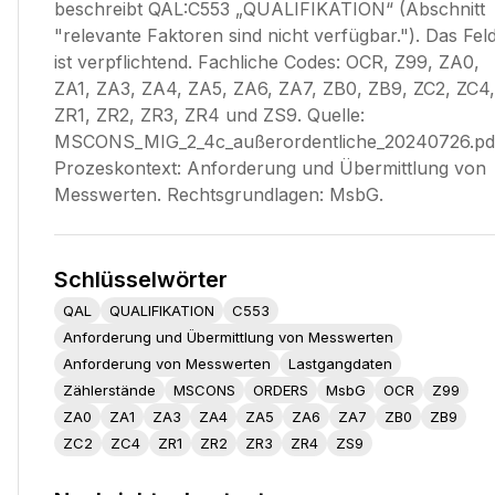
beschreibt QAL:C553 „QUALIFIKATION“ (Abschnitt
"relevante Faktoren sind nicht verfügbar."). Das Fel
ist verpflichtend. Fachliche Codes: OCR, Z99, ZA0,
ZA1, ZA3, ZA4, ZA5, ZA6, ZA7, ZB0, ZB9, ZC2, ZC4,
ZR1, ZR2, ZR3, ZR4 und ZS9. Quelle:
MSCONS_MIG_2_4c_außerordentliche_20240726.pd
Prozeskontext: Anforderung und Übermittlung von
Messwerten. Rechtsgrundlagen: MsbG.
Schlüsselwörter
QAL
QUALIFIKATION
C553
Anforderung und Übermittlung von Messwerten
Anforderung von Messwerten
Lastgangdaten
Zählerstände
MSCONS
ORDERS
MsbG
OCR
Z99
ZA0
ZA1
ZA3
ZA4
ZA5
ZA6
ZA7
ZB0
ZB9
ZC2
ZC4
ZR1
ZR2
ZR3
ZR4
ZS9