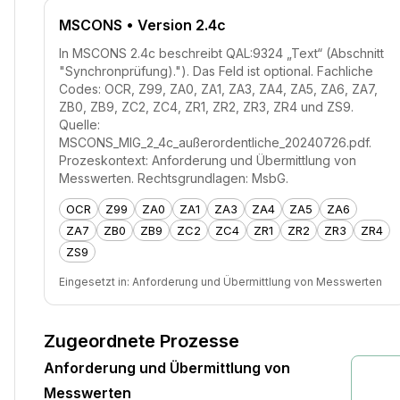
MSCONS
• Version 2.4c
In MSCONS 2.4c beschreibt QAL:9324 „Text“ (Abschnitt
"Synchronprüfung)."). Das Feld ist optional. Fachliche
Codes: OCR, Z99, ZA0, ZA1, ZA3, ZA4, ZA5, ZA6, ZA7,
ZB0, ZB9, ZC2, ZC4, ZR1, ZR2, ZR3, ZR4 und ZS9.
Quelle:
MSCONS_MIG_2_4c_außerordentliche_20240726.pdf.
Prozeskontext: Anforderung und Übermittlung von
Messwerten. Rechtsgrundlagen: MsbG.
OCR
Z99
ZA0
ZA1
ZA3
ZA4
ZA5
ZA6
ZA7
ZB0
ZB9
ZC2
ZC4
ZR1
ZR2
ZR3
ZR4
ZS9
Eingesetzt in:
Anforderung und Übermittlung von Messwerten
Zugeordnete Prozesse
Anforderung und Übermittlung von
Messwerten