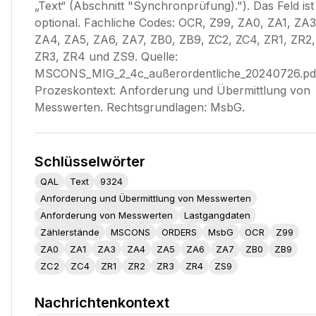
„Text“ (Abschnitt "Synchronprüfung)."). Das Feld ist
optional. Fachliche Codes: OCR, Z99, ZA0, ZA1, ZA3
ZA4, ZA5, ZA6, ZA7, ZB0, ZB9, ZC2, ZC4, ZR1, ZR2,
ZR3, ZR4 und ZS9. Quelle:
MSCONS_MIG_2_4c_außerordentliche_20240726.pd
Prozeskontext: Anforderung und Übermittlung von
Messwerten. Rechtsgrundlagen: MsbG.
Schlüsselwörter
QAL
Text
9324
Anforderung und Übermittlung von Messwerten
Anforderung von Messwerten
Lastgangdaten
Zählerstände
MSCONS
ORDERS
MsbG
OCR
Z99
ZA0
ZA1
ZA3
ZA4
ZA5
ZA6
ZA7
ZB0
ZB9
ZC2
ZC4
ZR1
ZR2
ZR3
ZR4
ZS9
Nachrichtenkontext