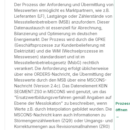
Der Prozess der Anforderung und Übermittlung von
Messwerten ermöglicht es Marktpartnern, wie z.B.
Lieferanten (LF), Lastgänge oder Zählerstände von
Messstellenbetreibern (MSB) anzufordern. Dieser
Datenaustausch ist essenziell für Abrechnung,
Bilanzierung und Optimierung im deutschen
Energiemarkt. Der Prozess wird durch die GPKE
(Geschäftsprozesse zur Kundenbelieferung mit
Elektrizität) und die WiM (Wechselprozesse im
Messwesen) standardisiert und ist im
Messstellenbetriebsgesetz (MsbG) rechtlich
verankert. Die Anforderung erfolgt üblicherweise
über eine ORDERS-Nachricht, die Übermittlung der
Messwerte durch den MSB über eine MSCONS-
Nachricht (Version 2.4c). Das Datenelement KEIN
SEGMENT:ZS0 in MSCONS wird genutzt, um das
"Ersatzwertbildungsverfahren gemäß Angaben auf
Ebene der Messlokation" zu beschreiben, wenn
Prozes
Werte z.B. durch Interpolation gebildet wurden. Die
öffnen
MSCONS-Nachricht kann auch Informationen zu
→
Störmengenzählwerken (ZQ9) oder Umgangs- und
Korrekturmengen aus Revisionsmaßnahmen (ZR0)