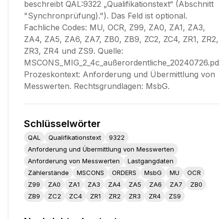
beschreibt QAL:9322 „Qualifikationstext“ (Abschnitt
"Synchronprüfung)."). Das Feld ist optional.
Fachliche Codes: MU, OCR, Z99, ZA0, ZA1, ZA3,
ZA4, ZA5, ZA6, ZA7, ZB0, ZB9, ZC2, ZC4, ZR1, ZR2,
ZR3, ZR4 und ZS9. Quelle:
MSCONS_MIG_2_4c_außerordentliche_20240726.pd
Prozeskontext: Anforderung und Übermittlung von
Messwerten. Rechtsgrundlagen: MsbG.
Schlüsselwörter
QAL
Qualifikationstext
9322
Anforderung und Übermittlung von Messwerten
Anforderung von Messwerten
Lastgangdaten
Zählerstände
MSCONS
ORDERS
MsbG
MU
OCR
Z99
ZA0
ZA1
ZA3
ZA4
ZA5
ZA6
ZA7
ZB0
ZB9
ZC2
ZC4
ZR1
ZR2
ZR3
ZR4
ZS9