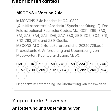
Nachrichtenkontext
MSCONS
• Version 2.4c
In MSCONS 2.4c beschreibt QAL:9322
„Qualifikationstext“ (Abschnitt "Synchronprüfung)."). Das
Feld ist optional. Fachliche Codes: MU, OCR, Z99, ZA0,
ZA1, ZA3, ZA4, ZA5, ZA6, ZA7, ZB0, ZB9, ZC2, ZC4, ZR1,
ZR2, ZR3, ZR4 und ZS9. Quelle:
MSCONS_MIG_2_4c_außerordentliche_20240726.pdf.
Prozeskontext: Anforderung und Übermittlung von
Messwerten. Rechtsgrundlagen: MsbG.
MU
OCR
Z99
ZA0
ZA1
ZA3
ZA4
ZA5
ZA6
ZA7
ZB0
ZB9
ZC2
ZC4
ZR1
ZR2
ZR3
ZR4
ZS9
Eingesetzt in:
Anforderung und Übermittlung von Messwerten
Zugeordnete Prozesse
Anforderung und Übermittlung von