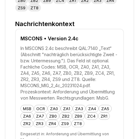
ZB0
ZB2
ZB9
ZC4
ZR1
ZR2
ZR3
ZR4
ZS9
ZT8
Nachrichtenkontext
MSCONS
• Version 2.4c
In MSCONS 2.4c beschreibt QAL:7140 „Text“
(Abschnitt "nachträglich berücksichtigte Zweit -
bzw. Untermessung."). Das Feld ist optional.
Fachliche Codes: MSB, OCR, ZA0, ZA1, ZA3,
ZA4, ZA5, ZA6, ZA7, ZB0, ZB2, ZB9, ZC4, ZR1,
ZR2, ZR3, ZR4, ZS9 und ZT8. Quelle:
MSCONS_MIG_2_4c_20231024.pdf.
Prozeskontext: Anforderung und Übermittlung
von Messwerten. Rechtsgrundlagen: MsbG.
MSB
OCR
ZA0
ZA1
ZA3
ZA4
ZA5
ZA6
ZA7
ZB0
ZB2
ZB9
ZC4
ZR1
ZR2
ZR3
ZR4
ZS9
ZT8
Eingesetzt in:
Anforderung und Übermittlung von