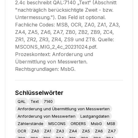
2.4c beschreibt QAL:7140 „Text“ (Abschnitt
"nachträglich berücksichtigte Zweit - bzw.
Untermessung."). Das Feld ist optional.
Fachliche Codes: MSB, OCR, ZA0, ZA1, ZA3,
ZA4, ZA5, ZA6, ZA7, ZB0, ZB2, ZB9, ZC4,
ZR1, ZR2, ZR3, ZR4, ZS9 und ZT8. Quelle:
MSCONS_MIG_2_4c_20231024.pdf.
Prozeskontext: Anforderung und
Übermittlung von Messwerten.
Rechtsgrundlagen: MsbG.
Schlüsselwörter
QAL
Text
7140
Anforderung und Übermittlung von Messwerten
Anforderung von Messwerten
Lastgangdaten
Zählerstände
MSCONS
ORDERS
MsbG
MSB
OCR
ZA0
ZA1
ZA3
ZA4
ZA5
ZA6
ZA7