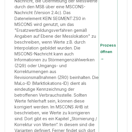
Nachricht, die Übermittlung der Messwerte
durch den MSB über eine MSCONS-
Nachricht (Version 2.4c). Das
Datenelement KEIN SEGMENT:ZS0 in
MSCONS wird genutzt, um das
"Ersatzwertbildungsverfahren gemäß
Angaben auf Ebene der Messlokation" zu
beschreiben, wenn Werte z.B. durch
Prozess
Interpolation gebildet wurden. Die
öffnen
MSCONS-Nachricht kann auch
→
Informationen zu Störmengenzählwerken
(ZQ9) oder Umgangs- und
Korrekturmengen aus
Revisionsmaßnahmen (ZR0) beinhalten. Die
MaLo-ID (Marktlokations-ID) dient als
eindeutige Kennzeichnung der
betroffenen Verbrauchsstelle. Sollten
Werte fehlerhaft sein, können diese
korrigiert werden. Im MSCONS AHB ist
beschrieben, wie Werte zu korrigieren
sind. Dort gibt es ein Kapitel „Stornierung /
Korrektur von Werten“. In diesem sind die
Varianten definiert. Ferner findet sich dort