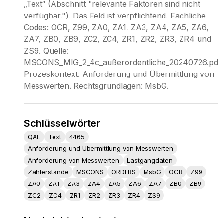
„Text“ (Abschnitt "relevante Faktoren sind nicht
verfügbar."). Das Feld ist verpflichtend. Fachliche
Codes: OCR, Z99, ZA0, ZA1, ZA3, ZA4, ZA5, ZA6,
ZA7, ZB0, ZB9, ZC2, ZC4, ZR1, ZR2, ZR3, ZR4 und
ZS9. Quelle:
MSCONS_MIG_2_4c_außerordentliche_20240726.pd
Prozeskontext: Anforderung und Übermittlung von
Messwerten. Rechtsgrundlagen: MsbG.
Schlüsselwörter
QAL
Text
4465
Anforderung und Übermittlung von Messwerten
Anforderung von Messwerten
Lastgangdaten
Zählerstände
MSCONS
ORDERS
MsbG
OCR
Z99
ZA0
ZA1
ZA3
ZA4
ZA5
ZA6
ZA7
ZB0
ZB9
ZC2
ZC4
ZR1
ZR2
ZR3
ZR4
ZS9