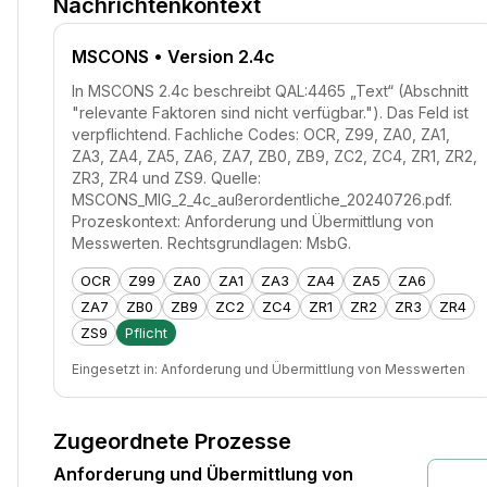
Nachrichtenkontext
MSCONS
• Version 2.4c
In MSCONS 2.4c beschreibt QAL:4465 „Text“ (Abschnitt
"relevante Faktoren sind nicht verfügbar."). Das Feld ist
verpflichtend. Fachliche Codes: OCR, Z99, ZA0, ZA1,
ZA3, ZA4, ZA5, ZA6, ZA7, ZB0, ZB9, ZC2, ZC4, ZR1, ZR2,
ZR3, ZR4 und ZS9. Quelle:
MSCONS_MIG_2_4c_außerordentliche_20240726.pdf.
Prozeskontext: Anforderung und Übermittlung von
Messwerten. Rechtsgrundlagen: MsbG.
OCR
Z99
ZA0
ZA1
ZA3
ZA4
ZA5
ZA6
ZA7
ZB0
ZB9
ZC2
ZC4
ZR1
ZR2
ZR3
ZR4
ZS9
Pflicht
Eingesetzt in:
Anforderung und Übermittlung von Messwerten
Zugeordnete Prozesse
Anforderung und Übermittlung von