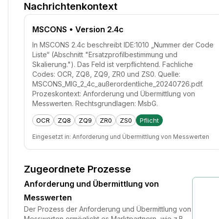
Nachrichtenkontext
MSCONS
• Version 2.4c
In MSCONS 2.4c beschreibt IDE:1010 „Nummer der Code
Liste“ (Abschnitt "Ersatzprofilbestimmung und
Skalierung."). Das Feld ist verpflichtend. Fachliche
Codes: OCR, ZQ8, ZQ9, ZR0 und ZS0. Quelle:
MSCONS_MIG_2_4c_außerordentliche_20240726.pdf.
Prozeskontext: Anforderung und Übermittlung von
Messwerten. Rechtsgrundlagen: MsbG.
OCR
ZQ8
ZQ9
ZR0
ZS0
Pflicht
Eingesetzt in:
Anforderung und Übermittlung von Messwerten
Zugeordnete Prozesse
Anforderung und Übermittlung von
Messwerten
Der Prozess der Anforderung und Übermittlung von
Messwerten ermöglicht es Marktpartnern, wie z.B.