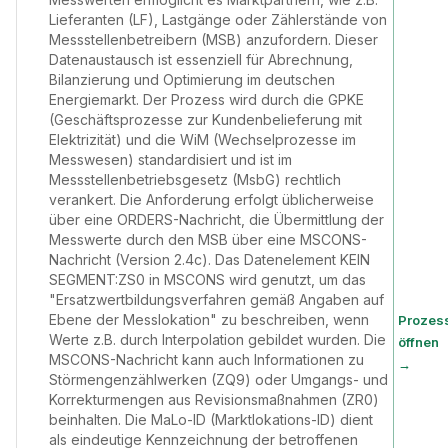
Lieferanten (LF), Lastgänge oder Zählerstände von
Messstellenbetreibern (MSB) anzufordern. Dieser
Datenaustausch ist essenziell für Abrechnung,
Bilanzierung und Optimierung im deutschen
Energiemarkt. Der Prozess wird durch die GPKE
(Geschäftsprozesse zur Kundenbelieferung mit
Elektrizität) und die WiM (Wechselprozesse im
Messwesen) standardisiert und ist im
Messstellenbetriebsgesetz (MsbG) rechtlich
verankert. Die Anforderung erfolgt üblicherweise
über eine ORDERS-Nachricht, die Übermittlung der
Messwerte durch den MSB über eine MSCONS-
Nachricht (Version 2.4c). Das Datenelement KEIN
SEGMENT:ZS0 in MSCONS wird genutzt, um das
"Ersatzwertbildungsverfahren gemäß Angaben auf
Ebene der Messlokation" zu beschreiben, wenn
Prozes
Werte z.B. durch Interpolation gebildet wurden. Die
öffnen
MSCONS-Nachricht kann auch Informationen zu
→
Störmengenzählwerken (ZQ9) oder Umgangs- und
Korrekturmengen aus Revisionsmaßnahmen (ZR0)
beinhalten. Die MaLo-ID (Marktlokations-ID) dient
als eindeutige Kennzeichnung der betroffenen