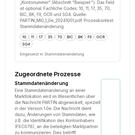
„Kontonummer“ (Abschnitt "Beispiel:"). Das Feld
ist optional. Fachliche Codes: 10, 11, 17, 35, 70,
BIC, BK, FII, OCR und SG4. Quelle:
PARTIN_MIG_1_0e_20241001.pdf. Prozeskontext:
Stammdatenänderung.
10
11
17
35
70
BIC
BK
FII
OCR
SG4
Eingesetzt in:
Stammdatenänderung
Zugeordnete Prozesse
Stammdatenänderung
Eine Stammdatenänderung an einer
Marktlokation wird im Wesentlichen über
die Nachricht PARTIN abgewickelt, speziell
in der Version 1.0e. Die Nachricht dient
dazu, Änderungen von Stammdaten, wie
z.B. die Identifikation des Kontoinhabers
(FII:C078), an die beteiligten Marktpartner
zu kommunizieren. Dies betrifft