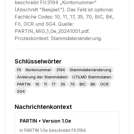
beschreibt FII:3194 „Kontonummer“
(Abschnitt "Beispiel:"). Das Feld ist optional.
Fachliche Codes: 10, 11, 17, 35, 70, BIC, BK,
FII, OCR und SG4. Quelle:
PARTIN_MIG_1_0e_20241001.pdf.
Prozeskontext: Stammdatenänderung.
Schlüsselwörter
FII
Kontonummer
3194
Stammdatenänderung
Änderung der Stammdaten
UTILMD Stammdaten
PARTIN
10
11
17
35
70
BIC
BK
OCR
SG4
Nachrichtenkontext
PARTIN
• Version 1.0e
In PARTIN 1.0e beschreibt FII:3194