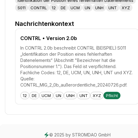
Identifikation der Position eines fehlerhaften Datenelements
S011
CONTRL
12
DE
UCM
UN
UNH
UNT
XYZ
Nachrichtenkontext
CONTRL
• Version 2.0b
In CONTRL 2.0b beschreibt CONTRL (BEISPIEL):S011
„Identifikation der Position eines fehlerhaften
Datenelements“ (Abschnitt "Bezeichner hat die
Positionsnummer 1."). Das Feld ist verpflichtend.
Fachliche Codes: 12, DE, UCM, UN, UNH, UNT und XYZ.
Quelle:
CONTRL_MIG_2_0b_außerordentliche_20240726.pdf.
12
DE
UCM
UN
UNH
UNT
XYZ
Pflicht
© 2025 by STROMDAO GmbH