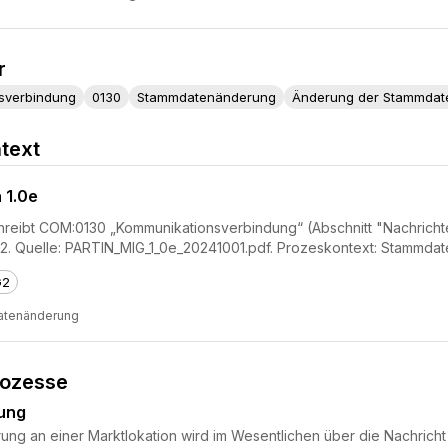
r
sverbindung
0130
Stammdatenänderung
Änderung der Stammdat
text
 1.0e
hreibt COM:0130 „Kommunikationsverbindung“ (Abschnitt "Nachrichtens
2. Quelle: PARTIN_MIG_1_0e_20241001.pdf. Prozeskontext: Stammda
G2
tenänderung
rozesse
ung
g an einer Marktlokation wird im Wesentlichen über die Nachricht P