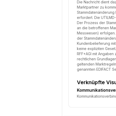
Die Nachricht dient da
Marktpartner zu kommun
Stammdatenänderung ka
erfordert. Die UTILMD
Der Prozess der Stamm
an die betroffenen Ma
Messwesen) erfolgen. 
der Stammdatenänderun
Kundenbelieferung mit
keine expliziten Gese
RFF+AGI mit Angaben z
rechtlichen Grundlagen
geltenden Marktregeln 
genannten EDIFACT Seg
Verknüpfte Vis
Kommunikationsve
Kommunikationsverbi