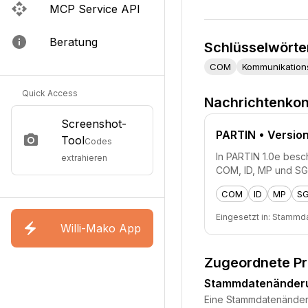
MCP Service API
Beratung
Schlüsselwörte
COM
Kommunikation
Quick Access
Nachrichtenkon
Screenshot-
PARTIN
• Version
Tool
Codes
In PARTIN 1.0e besc
extrahieren
COM, ID, MP und SG
COM
ID
MP
S
Eingesetzt in:
Stammda
Willi-Mako App
Zugeordnete P
Stammdatenänder
Eine Stammdatenänderun