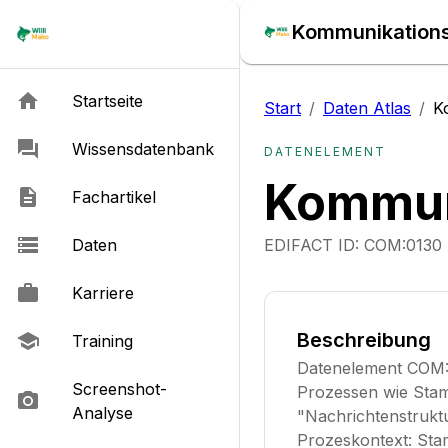
Kommunikations
Startseite
Start
/
Daten Atlas
/
K
Wissensdatenbank
DATENELEMENT
Kommun
Fachartikel
Daten
EDIFACT ID:
COM:0130
Karriere
Beschreibung
Training
Datenelement COM:0
Screenshot-
Prozessen wie Sta
Analyse
"Nachrichtenstruktu
Prozeskontext: St