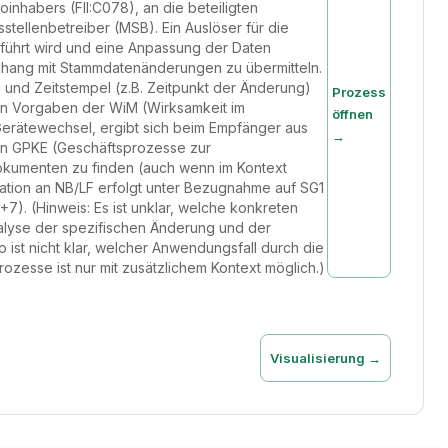
inhabers (FII:C078), an die beteiligten
stellenbetreiber (MSB). Ein Auslöser für die
ührt wird und eine Anpassung der Daten
nhang mit Stammdatenänderungen zu übermitteln.
und Zeitstempel (z.B. Zeitpunkt der Änderung)
Prozess
den Vorgaben der WiM (Wirksamkeit im
öffnen
erätewechsel, ergibt sich beim Empfänger aus
→
den GPKE (Geschäftsprozesse zur
okumenten zu finden (auch wenn im Kontext
ation an NB/LF erfolgt unter Bezugnahme auf SG1
 (Hinweis: Es ist unklar, welche konkreten
nalyse der spezifischen Änderung und der
o ist nicht klar, welcher Anwendungsfall durch die
zesse ist nur mit zusätzlichem Kontext möglich.)
Visualisierung →