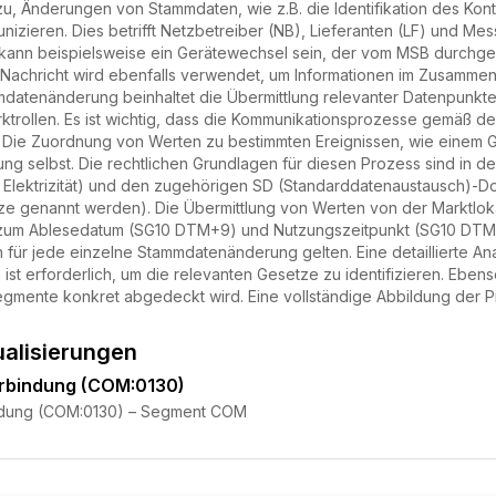
zu, Änderungen von Stammdaten, wie z.B. die Identifikation des Konto
izieren. Dies betrifft Netzbetreiber (NB), Lieferanten (LF) und Mess
nn beispielsweise ein Gerätewechsel sein, der vom MSB durchgef
-Nachricht wird ebenfalls verwendet, um Informationen im Zusamme
datenänderung beinhaltet die Übermittlung relevanter Datenpunkte 
rktrollen. Es ist wichtig, dass die Kommunikationsprozesse gemäß 
Die Zuordnung von Werten zu bestimmten Ereignissen, wie einem G
g selbst. Die rechtlichen Grundlagen für diesen Prozess sind in 
 Elektrizität) und den zugehörigen SD (Standarddatenaustausch)-D
tze genannt werden). Die Übermittlung von Werten von der Marktlok
um Ablesedatum (SG10 DTM+9) und Nutzungszeitpunkt (SG10 DTM+7).
 für jede einzelne Stammdatenänderung gelten. Eine detaillierte A
ist erforderlich, um die relevanten Gesetze zu identifizieren. Ebens
mente konkret abgedeckt wird. Eine vollständige Abbildung der Pro
ualisierungen
rbindung (COM:0130)
ndung (COM:0130) – Segment COM