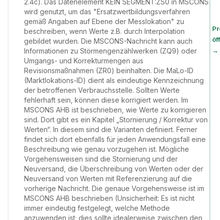
2.4c). Das Datenelement KEIN SEGMENT:ZS0 in MSCONS
wird genutzt, um das "Ersatzwertbildungsverfahren
gemäß Angaben auf Ebene der Messlokation" zu
Pr
beschreiben, wenn Werte z.B. durch Interpolation
öf
gebildet wurden. Die MSCONS-Nachricht kann auch
→
Informationen zu Störmengenzählwerken (ZQ9) oder
Umgangs- und Korrekturmengen aus
Revisionsmaßnahmen (ZR0) beinhalten. Die MaLo-ID
(Marktlokations-ID) dient als eindeutige Kennzeichnung
der betroffenen Verbrauchsstelle. Sollten Werte
fehlerhaft sein, können diese korrigiert werden. Im
MSCONS AHB ist beschrieben, wie Werte zu korrigieren
sind. Dort gibt es ein Kapitel „Stornierung / Korrektur von
Werten“. In diesem sind die Varianten definiert. Ferner
findet sich dort ebenfalls für jeden Anwendungsfall eine
Beschreibung wie genau vorzugehen ist. Mögliche
Vorgehensweisen sind die Stornierung und der
Neuversand, die Überschreibung von Werten oder der
Neuversand von Werten mit Referenzierung auf die
vorherige Nachricht. Die genaue Vorgehensweise ist im
MSCONS AHB beschrieben (Unsicherheit: Es ist nicht
immer eindeutig festgelegt, welche Methode
anzuwenden ist; dies sollte idealerweise zwischen den