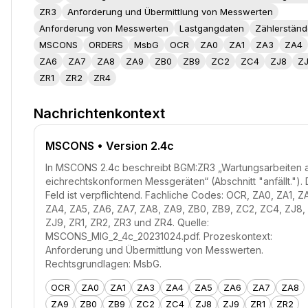
ZR3
Anforderung und Übermittlung von Messwerten
Anforderung von Messwerten
Lastgangdaten
Zählerständ
MSCONS
ORDERS
MsbG
OCR
ZA0
ZA1
ZA3
ZA4
ZA6
ZA7
ZA8
ZA9
ZB0
ZB9
ZC2
ZC4
ZJ8
Z
ZR1
ZR2
ZR4
Nachrichtenkontext
MSCONS
• Version 2.4c
In MSCONS 2.4c beschreibt BGM:ZR3 „Wartungsarbeiten 
eichrechtskonformen Messgeräten“ (Abschnitt "anfällt.").
Feld ist verpflichtend. Fachliche Codes: OCR, ZA0, ZA1, Z
ZA4, ZA5, ZA6, ZA7, ZA8, ZA9, ZB0, ZB9, ZC2, ZC4, ZJ8,
ZJ9, ZR1, ZR2, ZR3 und ZR4. Quelle:
MSCONS_MIG_2_4c_20231024.pdf. Prozeskontext:
Anforderung und Übermittlung von Messwerten.
Rechtsgrundlagen: MsbG.
OCR
ZA0
ZA1
ZA3
ZA4
ZA5
ZA6
ZA7
ZA8
ZA9
ZB0
ZB9
ZC2
ZC4
ZJ8
ZJ9
ZR1
ZR2