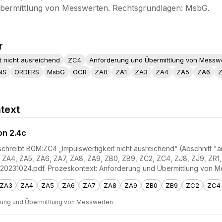
bermittlung von Messwerten. Rechtsgrundlagen: MsbG.
r
t nicht ausreichend
ZC4
Anforderung und Übermittlung von Messw
NS
ORDERS
MsbG
OCR
ZA0
ZA1
ZA3
ZA4
ZA5
ZA6
text
on 2.4c
reibt BGM:ZC4 „Impulswertigkeit nicht ausreichend“ (Abschnitt "anfä
 ZA4, ZA5, ZA6, ZA7, ZA8, ZA9, ZB0, ZB9, ZC2, ZC4, ZJ8, ZJ9, ZR1,
231024.pdf. Prozeskontext: Anforderung und Übermittlung von M
ZA3
ZA4
ZA5
ZA6
ZA7
ZA8
ZA9
ZB0
ZB9
ZC2
ZC4
rung und Übermittlung von Messwerten