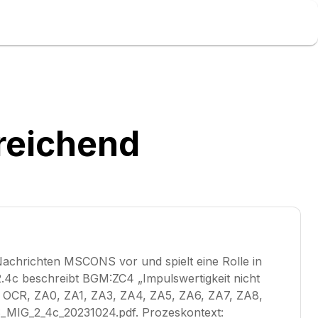
sreichend
achrichten MSCONS vor und spielt eine Rolle in
c beschreibt BGM:ZC4 „Impulswertigkeit nicht
des: OCR, ZA0, ZA1, ZA3, ZA4, ZA5, ZA6, ZA7, ZA8,
_MIG_2_4c_20231024.pdf. Prozeskontext: