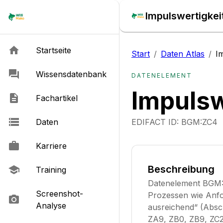
Impulswertigkei
Startseite
Start
/
Daten Atlas
/
I
Wissensdatenbank
DATENELEMENT
Impulsw
Fachartikel
Daten
EDIFACT ID:
BGM:ZC4
Karriere
Beschreibung
Training
Datenelement BGM:Z
Screenshot-
Prozessen wie Anfo
Analyse
ausreichend“ (Absch
ZA9, ZB0, ZB9, ZC2