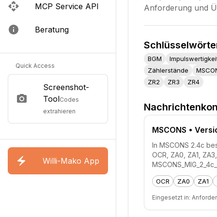
MCP Service API
Anforderung und Ü
Beratung
Schlüsselwörte
BGM
Impulswertigkei
Quick Access
Zählerstände
MSCO
ZR2
ZR3
ZR4
Screenshot-
Tool
Codes
Nachrichtenkon
extrahieren
MSCONS
• Versi
In MSCONS 2.4c besch
OCR, ZA0, ZA1, ZA3,
Willi-Mako App
MSCONS_MIG_2_4c_20
OCR
ZA0
ZA1
Eingesetzt in:
Anforde