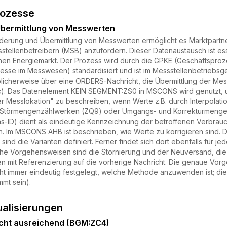
rozesse
bermittlung von Messwerten
derung und Übermittlung von Messwerten ermöglicht es Marktpartner
tellenbetreibern (MSB) anzufordern. Dieser Datenaustausch ist ess
hen Energiemarkt. Der Prozess wird durch die GPKE (Geschäftsprozes
sse im Messwesen) standardisiert und ist im Messstellenbetriebsge
blicherweise über eine ORDERS-Nachricht, die Übermittlung der 
4c). Das Datenelement KEIN SEGMENT:ZS0 in MSCONS wird genutzt,
 Messlokation" zu beschreiben, wenn Werte z.B. durch Interpolat
u Störmengenzählwerken (ZQ9) oder Umgangs- und Korrekturmengen
s-ID) dient als eindeutige Kennzeichnung der betroffenen Verbrauch
n. Im MSCONS AHB ist beschrieben, wie Werte zu korrigieren sind. Dor
 sind die Varianten definiert. Ferner findet sich dort ebenfalls für
che Vorgehensweisen sind die Stornierung und der Neuversand, di
 mit Referenzierung auf die vorherige Nachricht. Die genaue Vo
nicht immer eindeutig festgelegt, welche Methode anzuwenden ist; di
mt sein).
ualisierungen
icht ausreichend (BGM:ZC4)