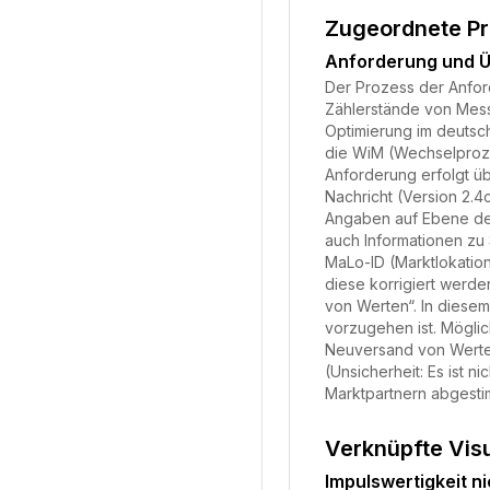
Zugeordnete P
Anforderung und Ü
Der Prozess der Anfor
Zählerstände von Messs
Optimierung im deutsc
die WiM (Wechselproze
Anforderung erfolgt ü
Nachricht (Version 2.
Angaben auf Ebene der
auch Informationen z
MaLo-ID (Marktlokation
diese korrigiert werde
von Werten“. In diesem
vorzugehen ist. Mögli
Neuversand von Werten
(Unsicherheit: Es ist 
Marktpartnern abgestim
Verknüpfte Vis
Impulswertigkeit n