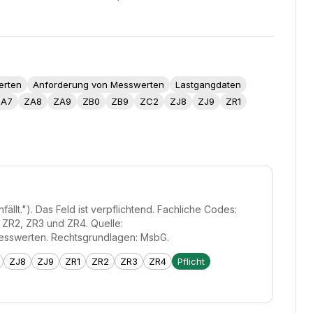
erten
Anforderung von Messwerten
Lastgangdaten
ZA7
ZA8
ZA9
ZB0
ZB9
ZC2
ZJ8
ZJ9
ZR1
llt."). Das Feld ist verpflichtend. Fachliche Codes:
 ZR2, ZR3 und ZR4. Quelle:
esswerten. Rechtsgrundlagen: MsbG.
ZJ8
ZJ9
ZR1
ZR2
ZR3
ZR4
Pflicht