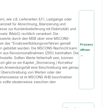
n, wie z.B. Lieferanten (LF), Lastgänge oder
enziell für Abrechnung, Bilanzierung und
se zur Kundenbelieferung mit Elektrizität) und
setz (MsbG) rechtlich verankert. Die
Messwerte durch den MSB über eine MSCONS-
 um das "Ersatzwertbildungsverfahren gemäß
Prozess
ion gebildet wurden. Die MSCONS-Nachricht kann
öffnen
 aus Revisionsmaßnahmen (ZR0) beinhalten. Die
→
sstelle. Sollten Werte fehlerhaft sein, können
t gibt es ein Kapitel „Stornierung / Korrektur
 jeden Anwendungsfall eine Beschreibung wie genau
e Überschreibung von Werten oder der
rgehensweise ist im MSCONS AHB beschrieben
es sollte idealerweise zwischen den