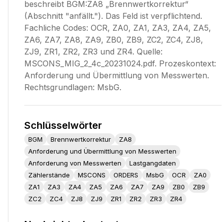
beschreibt BGM:ZA8 „Brennwertkorrektur“
(Abschnitt "anfällt."). Das Feld ist verpflichtend.
Fachliche Codes: OCR, ZA0, ZA1, ZA3, ZA4, ZA5,
ZA6, ZA7, ZA8, ZA9, ZB0, ZB9, ZC2, ZC4, ZJ8,
ZJ9, ZR1, ZR2, ZR3 und ZR4. Quelle:
MSCONS_MIG_2_4c_20231024.pdf. Prozeskontext:
Anforderung und Übermittlung von Messwerten.
Rechtsgrundlagen: MsbG.
Schlüsselwörter
BGM
Brennwertkorrektur
ZA8
Anforderung und Übermittlung von Messwerten
Anforderung von Messwerten
Lastgangdaten
Zählerstände
MSCONS
ORDERS
MsbG
OCR
ZA0
ZA1
ZA3
ZA4
ZA5
ZA6
ZA7
ZA9
ZB0
ZB9
ZC2
ZC4
ZJ8
ZJ9
ZR1
ZR2
ZR3
ZR4