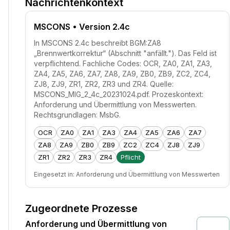
Nachrichtenkontext
MSCONS
• Version 2.4c
In MSCONS 2.4c beschreibt BGM:ZA8
„Brennwertkorrektur“ (Abschnitt "anfällt."). Das Feld ist
verpflichtend. Fachliche Codes: OCR, ZA0, ZA1, ZA3,
ZA4, ZA5, ZA6, ZA7, ZA8, ZA9, ZB0, ZB9, ZC2, ZC4,
ZJ8, ZJ9, ZR1, ZR2, ZR3 und ZR4. Quelle:
MSCONS_MIG_2_4c_20231024.pdf. Prozeskontext:
Anforderung und Übermittlung von Messwerten.
Rechtsgrundlagen: MsbG.
OCR
ZA0
ZA1
ZA3
ZA4
ZA5
ZA6
ZA7
ZA8
ZA9
ZB0
ZB9
ZC2
ZC4
ZJ8
ZJ9
ZR1
ZR2
ZR3
ZR4
Pflicht
Eingesetzt in:
Anforderung und Übermittlung von Messwerten
Zugeordnete Prozesse
Anforderung und Übermittlung von