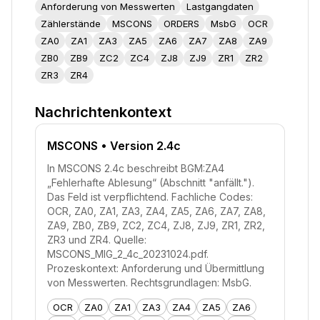
Anforderung von Messwerten
Lastgangdaten
Zählerstände
MSCONS
ORDERS
MsbG
OCR
ZA0
ZA1
ZA3
ZA5
ZA6
ZA7
ZA8
ZA9
ZB0
ZB9
ZC2
ZC4
ZJ8
ZJ9
ZR1
ZR2
ZR3
ZR4
Nachrichtenkontext
MSCONS
• Version 2.4c
In MSCONS 2.4c beschreibt BGM:ZA4
„Fehlerhafte Ablesung“ (Abschnitt "anfällt.").
Das Feld ist verpflichtend. Fachliche Codes:
OCR, ZA0, ZA1, ZA3, ZA4, ZA5, ZA6, ZA7, ZA8,
ZA9, ZB0, ZB9, ZC2, ZC4, ZJ8, ZJ9, ZR1, ZR2,
ZR3 und ZR4. Quelle:
MSCONS_MIG_2_4c_20231024.pdf.
Prozeskontext: Anforderung und Übermittlung
von Messwerten. Rechtsgrundlagen: MsbG.
OCR
ZA0
ZA1
ZA3
ZA4
ZA5
ZA6