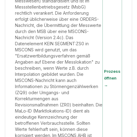
Messwesen) standardisiert und ist im
Messstellenbetriebsgesetz (MsbG)
rechtlich verankert. Die Anforderung
erfolgt üblicherweise über eine ORDERS-
Nachricht, die Übermittlung der Messwerte
durch den MSB über eine MSCONS-
Nachricht (Version 2.4c). Das
Datenelement KEIN SEGMENT:ZS0 in
MSCONS wird genutzt, um das
"Ersatzwertbildungsverfahren gemäß
Angaben auf Ebene der Messlokation" zu
beschreiben, wenn Werte z.B. durch
Prozess
Interpolation gebildet wurden. Die
öffnen
MSCONS-Nachricht kann auch
→
Informationen zu Störmengenzählwerken
(ZQ9) oder Umgangs- und
Korrekturmengen aus
Revisionsmaßnahmen (ZR0) beinhalten. Die
MaLo-ID (Marktlokations-ID) dient als
eindeutige Kennzeichnung der
betroffenen Verbrauchsstelle. Sollten
Werte fehlerhaft sein, können diese
korrigiert werden. Im MSCONS AHB ist