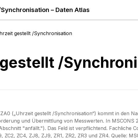
 /Synchronisation – Daten Atlas
hrzeit gestellt /Synchronisation
 gestellt /Synchron
A0 („Uhrzeit gestellt /Synchronisation“) kommt in den Na
rderung und Übermittlung von Messwerten. In MSCONS 2.4
Abschnitt "anfällt."). Das Feld ist verpflichtend. Fachlich
, ZC2, ZC4, ZJ8, ZJ9, ZR1, ZR2, ZR3 und ZR4. Quelle: M