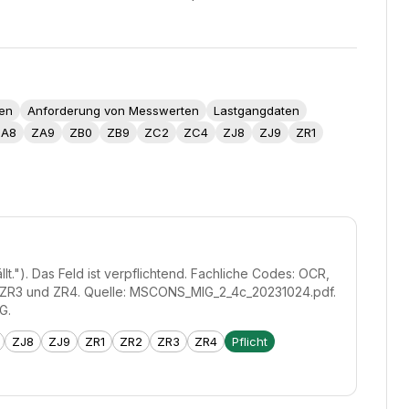
ten
Anforderung von Messwerten
Lastgangdaten
ZA8
ZA9
ZB0
ZB9
ZC2
ZC4
ZJ8
ZJ9
ZR1
t."). Das Feld ist verpflichtend. Fachliche Codes: OCR,
2, ZR3 und ZR4. Quelle: MSCONS_MIG_2_4c_20231024.pdf.
G.
ZJ8
ZJ9
ZR1
ZR2
ZR3
ZR4
Pflicht