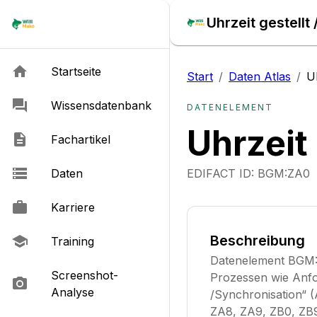
Uhrzeit gestellt
Startseite
Start
/
Daten Atlas
/
U
Wissensdatenbank
DATENELEMENT
Uhrzeit
Fachartikel
Daten
EDIFACT ID:
BGM:ZA0
Karriere
Beschreibung
Training
Datenelement BGM:Z
Screenshot-
Prozessen wie Anfo
Analyse
/Synchronisation“ (
ZA8, ZA9, ZB0, ZB9