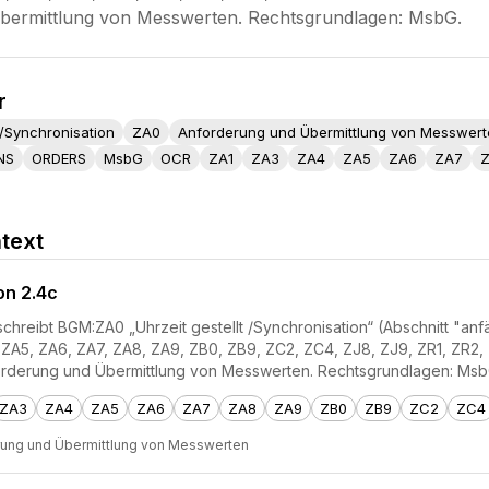
bermittlung von Messwerten. Rechtsgrundlagen: MsbG.
r
t /Synchronisation
ZA0
Anforderung und Übermittlung von Messwer
NS
ORDERS
MsbG
OCR
ZA1
ZA3
ZA4
ZA5
ZA6
ZA7
text
on 2.4c
reibt BGM:ZA0 „Uhrzeit gestellt /Synchronisation“ (Abschnitt "anfäll
 ZA5, ZA6, ZA7, ZA8, ZA9, ZB0, ZB9, ZC2, ZC4, ZJ8, ZJ9, ZR1, ZR
orderung und Übermittlung von Messwerten. Rechtsgrundlagen: Msb
ZA3
ZA4
ZA5
ZA6
ZA7
ZA8
ZA9
ZB0
ZB9
ZC2
ZC4
rung und Übermittlung von Messwerten