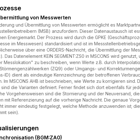
rozesse
bermittlung von Messwerten
derung und Übermittlung von Messwerten ermöglicht es Marktpartner
tellenbetreibern (MSB) anzufordern. Dieser Datenaustausch ist ess
hen Energiemarkt. Der Prozess wird durch die GPKE (Geschäftsprozes
sse im Messwesen) standardisiert und ist im Messstellenbetriebsge
blicherweise über eine ORDERS-Nachricht, die Übermittlung der 
4c). Das Datenelement KEIN SEGMENT:ZS0 in MSCONS wird genutzt,
 Messlokation" zu beschreiben, wenn Werte z.B. durch Interpolat
u Störmengenzählwerken (ZQ9) oder Umgangs- und Korrekturmengen
s-ID) dient als eindeutige Kennzeichnung der betroffenen Verbrauch
n. Im MSCONS AHB ist beschrieben, wie Werte zu korrigieren sind. Dor
 sind die Varianten definiert. Ferner findet sich dort ebenfalls für
che Vorgehensweisen sind die Stornierung und der Neuversand, di
 mit Referenzierung auf die vorherige Nachricht. Die genaue Vo
nicht immer eindeutig festgelegt, welche Methode anzuwenden ist; di
mt sein).
ualisierungen
Synchronisation (BGM:ZA0)