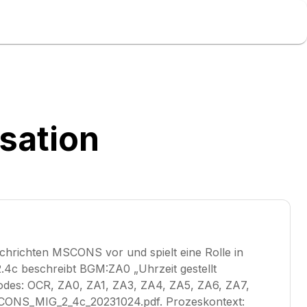
isation
chrichten MSCONS vor und spielt eine Rolle in
c beschreibt BGM:ZA0 „Uhrzeit gestellt
e Codes: OCR, ZA0, ZA1, ZA3, ZA4, ZA5, ZA6, ZA7,
SCONS_MIG_2_4c_20231024.pdf. Prozeskontext: