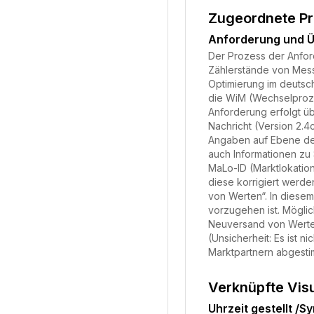
Zugeordnete P
Anforderung und Ü
Der Prozess der Anfor
Zählerstände von Messs
Optimierung im deutsc
die WiM (Wechselproze
Anforderung erfolgt ü
Nachricht (Version 2.
Angaben auf Ebene der
auch Informationen z
MaLo-ID (Marktlokation
diese korrigiert werde
von Werten“. In diesem
vorzugehen ist. Mögli
Neuversand von Werten
(Unsicherheit: Es ist 
Marktpartnern abgestim
Verknüpfte Vis
Uhrzeit gestellt /