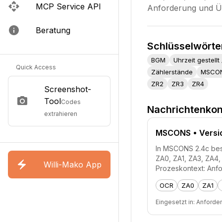
MCP Service API
Anforderung und Ü
Beratung
Schlüsselwörte
BGM
Uhrzeit gestell
Quick Access
Zählerstände
MSCO
ZR2
ZR3
ZR4
Screenshot-
Tool
Codes
Nachrichtenkon
extrahieren
MSCONS
• Versi
In MSCONS 2.4c besch
ZA0, ZA1, ZA3, ZA4,
Willi-Mako App
Prozeskontext: Anf
OCR
ZA0
ZA1
Eingesetzt in:
Anforde