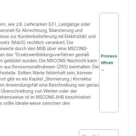
n, wie z.B. Lieferanten (LF), Lastgänge oder
enziell für Abrechnung, Bilanzierung und
se zur Kundenbelieferung mit Elektrizität) und
setz (MsbG) rechtlich verankert. Die
Messwerte durch den MSB über eine MSCONS-
 um das "Ersatzwertbildungsverfahren gemäß
Prozess
ion gebildet wurden. Die MSCONS-Nachricht kann
öffnen
 aus Revisionsmaßnahmen (ZR0) beinhalten. Die
→
sstelle. Sollten Werte fehlerhaft sein, können
t gibt es ein Kapitel „Stornierung / Korrektur
 jeden Anwendungsfall eine Beschreibung wie genau
e Überschreibung von Werten oder der
rgehensweise ist im MSCONS AHB beschrieben
es sollte idealerweise zwischen den