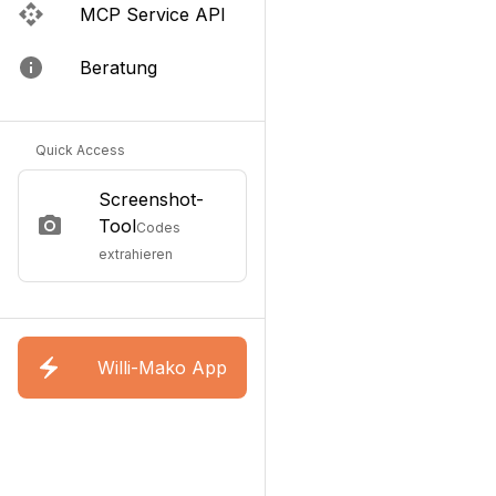
MCP Service API
Beratung
Quick Access
Screenshot-
Tool
Codes
extrahieren
Willi-Mako App